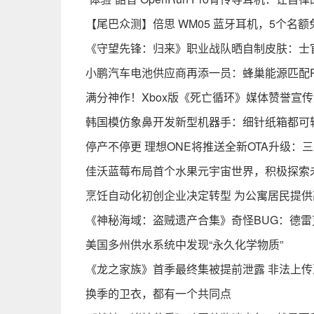
【尾巴众测】倍思 WM05 蓝牙耳机，5个名
《守望先锋：归来》职业战队晒自制皮肤：士官
小鹏汽车电池供应商再添一员：蜂巢能源匹配P
满分神作！Xbox版《死亡循环》媒体赞誉宣传
韩国模仿象鼻开发新型机器手：细针纸箱都可
停产不停更 理想ONE将推送全新OTA升级：
佳沃蓝莓布局首个水果元宇宙世界，积极探索
烹饪自动化初创企业决定转型 为公寓居民提
《神秘海域：盗贼遗产合集》奇怪BUG：德雷
美国多州供水系统中发现“永久化学物质”
《龙之家族》首季最终集被提前泄露 非法上传
换季的卫衣，都有一个共同点