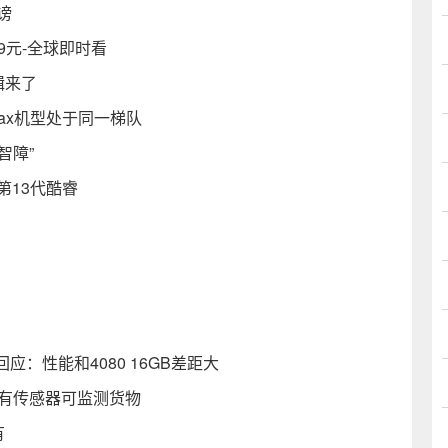
谤
59元-全球即时看
辑来了
o Max机型处于同一梯队
智障”
持第13代酷睿
管回应：性能和4080 16GB差距大
并配有传感器可监测货物
有