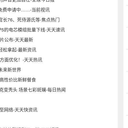
额免费申请中……-当前视讯
长76、死侍源氏等-焦点热门
5的电芯模组批量下线-天天速讯
片公布-天天最新
轻松拿起-最新资讯
三方面优化！-天天热讯
未来新世界
供高性价比新鲜餐食
克变秃头 场景七彩斑斓-每日热闻
至网络-天天快资讯