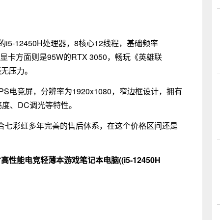
5-12450H处理器，8核心12线程，基础频率
存。显卡方面则是95W的RTX 3050，畅玩《英雄联
毫无压力。
PS电竞屏，分辨率为1920x1080，窄边框设计，拥有
特亮度、DC调光等特性。
合七彩虹多年完善的售后体系，在这个价格区间还是
6英寸高性能电竞轻薄本游戏笔记本电脑((i5-12450H