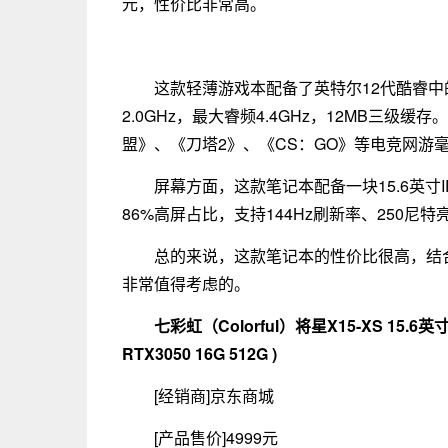
元，性价比非常高。
这款轻薄游戏本配备了英特尔12代酷睿中的i
2.0GHz，最大睿频4.4GHz，12MB三级缓
盟》、《刀塔2》、《CS：GO》等电竞网游
屏幕方面，这款笔记本配备一块15.6英寸I
86%高屏占比，支持144Hz刷新率、250尼
总的来说，这款笔记本的性价比很高，结
非常值得考虑的。
七彩虹（Colorful）将星X15-XS 15.
RTX3050 16G 512G )
[经销商]
京东商城
[产品售价]
4999元