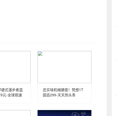
琴键式漫步者蓝
还买啥机械硬盘！梵想1T
79元-全球观速
固态299-天天热头条