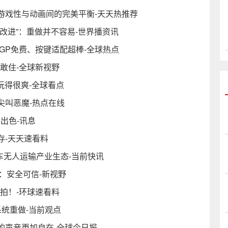
游戏性与动画间的完美平衡-天天热推荐
改进”：重做并不容易-世界播资讯
GP免费、按键适配超棒-全球热点
敢住-全球新视野
玩得很爽-全球看点
尖叫恶魔-热点在线
绩出色-讯息
显存-天天速看料
商用车无人运输产业生态-当前快讯
用：安全可信-新视野
拍！-环球速看料
统重做-当前观点
自律的声音更加自在-全球今日报