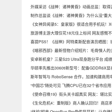
外媒采访《战神：诸神黄昏》动画总监：取得
制作总监谈《战神：诸神黄昏》为什么没“重大
《女神异闻录5：皇家版》很适合用手机玩！X
旅游博主游大理仅花18元住上标间 网友感慨不
喜提PS5！《战神》阿特柔斯配音演员晒图：
《暗邪西部》最新怪物介绍短片：毛骨悚人的
安卓新机皇？三星S23 Ultra现身跑分平台 成
华硕率先推出3060ti新型号：配备GDDR6X
斯年智驾与 RoboSense 合作，加速构建
“中国芯”随处可见 飞腾CPU已在32个省市应
《使命召唤19》街头关卡超真实 网友：堪比实
《生化危机4：重制版》商人确认回归！商店系
“体验”韶音 OpenRun Pro骨传导耳机：让