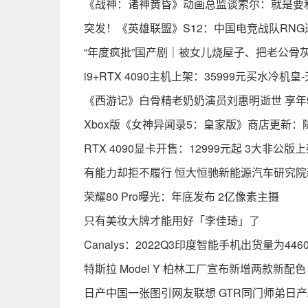
《战神：诸神黄昏》动画总监谈索尔：就是要
突发！《英雄联盟》S12：中国电竞战队RN
“年度疯批”国产剧｜被女儿烧屋子、把老公骨
i9+RTX 4090主机上架：35999元买水冷机皇
《西游记》白骨精老奶奶演员刘惠明逝世 享年9
Xbox版《女神异闻录5：皇家版》商店更新：
RTX 4090显卡开售：12999元起 3大非公版
有能力却拒不履行 恒大恒驰新能源汽车研究
荣耀80 Pro曝光：年底发布 2亿像素主摄
只有美妆大牌才能用好「李佳琦」了
Canalys：2022Q3印度智能手机出货量为4
特斯拉 Model Y 柏林工厂宣布新增两款新
日产中国一张图引网友联想 GTR同门师弟日产