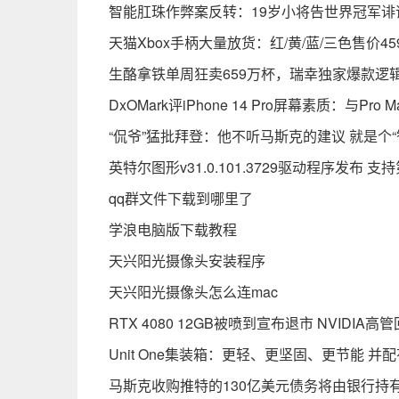
智能肛珠作弊案反转：19岁小将告世界冠军诽
天猫Xbox手柄大量放货：红/黄/蓝/三色售价4
生酪拿铁单周狂卖659万杯，瑞幸独家爆款逻
DxOMark评iPhone 14 Pro屏幕素质：与Pr
“侃爷”猛批拜登：他不听马斯克的建议 就是个“
英特尔图形v31.0.101.3729驱动程序发布 支
qq群文件下载到哪里了
学浪电脑版下载教程
天兴阳光摄像头安装程序
天兴阳光摄像头怎么连mac
RTX 4080 12GB被喷到宣布退市 NVIDIA高
Unit One集装箱：更轻、更坚固、更节能 
马斯克收购推特的130亿美元债务将由银行持