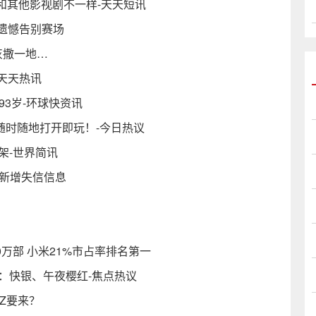
和其他影视剧不一样-天天短讯
G遗憾告别赛场
灰撒一地…
-天天热讯
3岁-环球快资讯
随时随地打开即玩！-今日热议
上架-世界简讯
院新增失信信息
460万部 小米21%市占率排名第一
配色：快银、午夜樱红-焦点热议
Z要来？