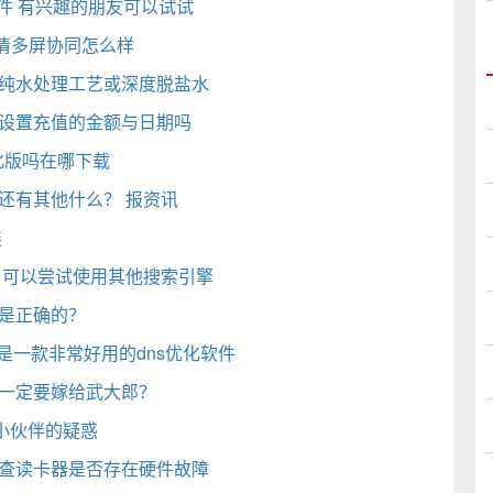
软件 有兴趣的朋友可以试试
超清多屏协同怎么样
为纯水处理工艺或深度脱盐水
以设置充值的金额与日期吗
汉化版吗在哪下载
还有其他什么？ 报资讯
展
办 可以尝试使用其他搜索引擎
才是正确的？
免费版 是一款非常好用的dns优化软件
莲一定要嫁给武大郎？
位小伙伴的疑惑
检查读卡器是否存在硬件故障