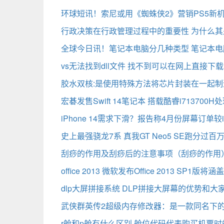
环球短讯！索尼或用《蜘蛛侠2》营销PS5新
行政决策在行政管理过程中的重要性 为什么其
全球今日讯！笔记本电脑分几种类型 笔记本
vs无法找到dll文件 找不到可以在网上直接下
胶水双核:是使用特殊方法将芯片封装在一起制
宏碁发售Swift 14笔记本 搭载酷睿i713700
iPhone 14需求下滑？报告称4月份屏幕订单较i
史上最强骁龙7系 真我GT Neo5 SE跑分过百万
刮痧的作用及刮痧后的注意事项（刮痧的作用
office 2013 微软发布Office 2013 SP1
dlp大屏拼接系统 DLP拼接大屏幕的优势和大
武侠群英传2超级内存修改器：是一款同名下的
r舱和p舱有什么区别 舱位代码代表购买机票时