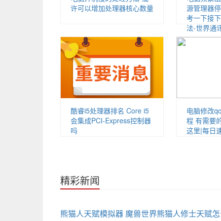
许可以增加处理器核心数量
源管理器停
考一下接下
法-世界通
酷睿i5处理器排名 Core i5
电脑修改q
会集成PCI-Express控制器
程 有需要
吗
这里|每日
精彩新闻
熊猫人天赋模拟器 魔兽世界熊猫人修士天赋怎