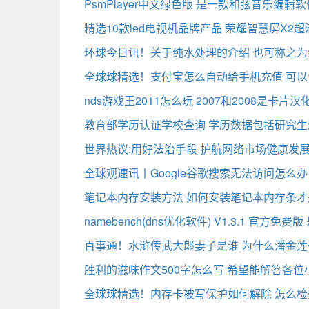
PsmPlayer中文绿色版 是一款和弦音乐编辑
精选10款led电视机品牌产品 荣耀智慧屏X2
环球今日讯！关于纯水处理的介绍 也可称之
全球球精选！支付宝怎么自动给手机充值 可
nds游戏王2011怎么玩 2007和2008是卡片
教育部学历认证学校查询 学历数据包括研究生
世界热议:用好法治手段 护航网络市场健康发
全球观速讯丨Google谷歌搜索无法访问怎么
笔记本内存安装方法 如何安装笔记本内存条
namebench(dns优化软件) V1.3.1 官方
百事通！水浒传武大郎妻子是谁 为什么潘金
胜利的滋味作文500字怎么写 希望能解答各
全球球精选！内存卡被写保护如何解除 怎么