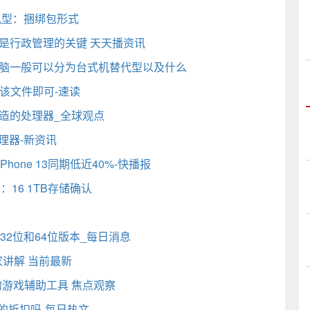
机型：捆绑包形式
是行政管理的关键 天天播资讯
电脑一般可以分为台式机替代型以及什么
载该文件即可-速读
造的处理器_全球观点
H处理器-新资讯
Phone 13同期低近40%-快播报
：16 1TB存储确认
）
版将涵盖32位和64位版本_每日消息
家讲解 当前最新
游戏辅助工具 焦点观察
的折扣吗-每日热文