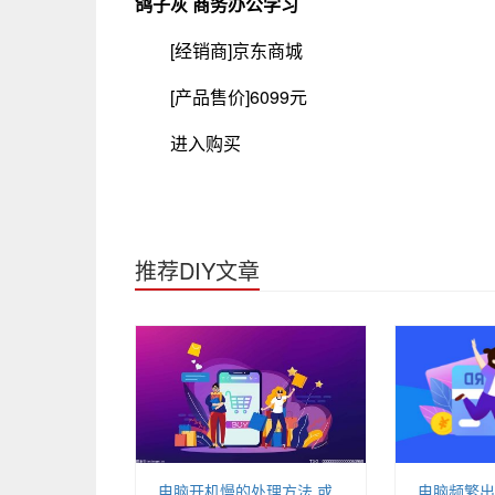
鸽子灰 商务办公学习
[经销商]
京东商城
[产品售价]
6099元
进入购买
推荐DIY文章
电脑开机慢的处理方法 或
电脑频繁出现