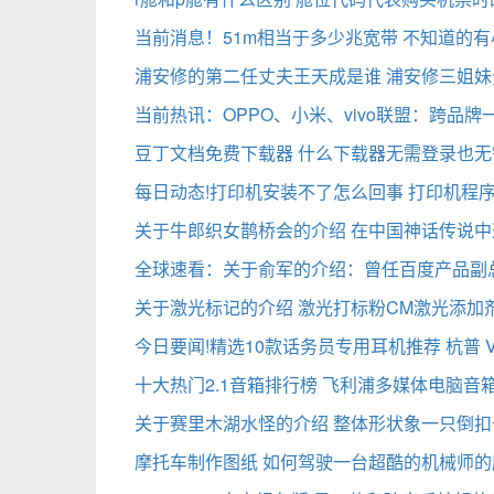
当前消息！51m相当于多少兆宽带 不知道的
浦安修的第二任丈夫王天成是谁 浦安修三姐
当前热讯：OPPO、小米、vivo联盟：跨品
豆丁文档免费下载器 什么下载器无需登录也无
每日动态!打印机安装不了怎么回事 打印机程
关于牛郎织女鹊桥会的介绍 在中国神话传说中
全球速看：关于俞军的介绍：曾任百度产品副
关于激光标记的介绍 激光打标粉CM激光添加
今日要闻!精选10款话务员专用耳机推荐 杭普 V
十大热门2.1音箱排行榜 飞利浦多媒体电脑音
关于赛里木湖水怪的介绍 整体形状象一只倒扣
摩托车制作图纸 如何驾驶一台超酷的机械师的