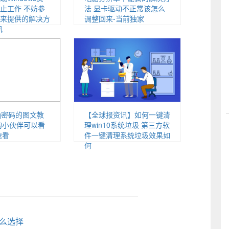
止工作 不妨参
法 显卡驱动不正常该怎么
来提供的解决方
调整回来-当前独家
讯
q密码的图文教
【全球报资讯】如何一键清
的小伙伴可以看
理win10系统垃圾 第三方软
速看
件一键清理系统垃圾效果如
何
么选择