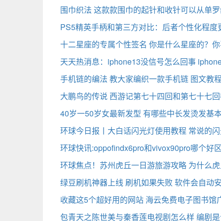
围巾织法 这款款围巾的起针和收针可以从单罗
PS5精英手柄和第三方对比：后者个性化程度
十二星座的专属个性签名 你是什么星座的？你
天天热消息：iphone13没信号怎么回事 iph
手机链的编法 教大家编织一款手机链 图文教
大鹏鸟的传说 西游记第七十四回和第七十七回
40岁一50岁女最新发型 有哪些中长发烫发基
环球今日报丨大白话闪光灯使用教程 常说的
环球快讯:oppofindx6pro和vivox90pro
环球焦点！苏州虎丘一日游旅游攻略 为什么
绿豆刷机神器上线 刷机如果失败 软件会自动
收藏这5个超好用的网站 海云免费电子图书馆
包青天之陈世美与秦香莲电视剧怎么样 编剧