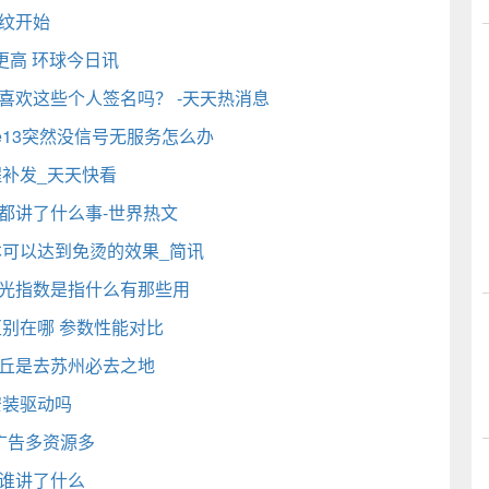
纹开始
更高 环球今日讯
喜欢这些个人签名吗？ -天天热消息
one13突然没信号无服务怎么办
程补发_天天快看
都讲了什么事-世界热文
本可以达到免烫的效果_简讯
闪光指数是指什么有那些用
哪个好区别在哪 参数性能对比
虎丘是去苏州必去之地
安装驱动吗
广告多资源多
是谁讲了什么