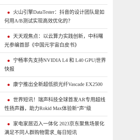
火山引擎DataTester：抖音的设计团队是如
何用A/B测试实现高效优化的？
天天观焦点：以云算力实践创新，中科曙
光参编首部《中国元宇宙白皮书》
宁畅率先支持NVIDIA L4 和 L40 GPU|世界
快报
康宁推出全新超低损光纤Vascade EX2500
世界短讯！瑞声科技全球首发AR专用超线
性扬声器，助力Rokid Max体验新“声”级
家电家居迈入一体化 2023京东聚焦场景化
满足不同人群购物需求_每日短讯