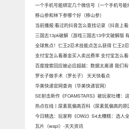
一个手机号能绑定几个微信号（一个手机号能
移山参和林下参哪个好（移山参）
当前播报:看过的抖音怎么查找记录（抖音上
三国志13pk破解（游戏三国志13中文破解版 
全球焦点！仁王2忍术技能点怎么获得 仁王2
支付宝怎么看基金买入卖出费率 支付宝怎么
百度搜索回应被必应超越：数据太离谱 我们有
罗长子做手术（罗长子） 天天快看点
华美快递官网查询（华美快递官网）
SE射击新作《FOAMSTARS》被玩家吐槽
热点在线丨尿素氮偏高百科（尿素氮偏高的原
今日精选：玩家称《OW2》S4太糟糕：选人
瓦片（wapi）-天天资讯