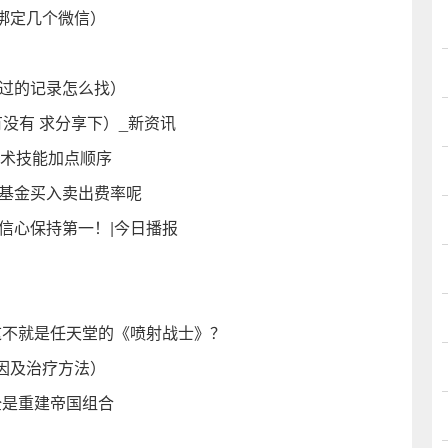
绑定几个微信）
看过的记录怎么找）
有没有 求分享下）_新资讯
忍术技能加点顺序
看基金买入卖出费率呢
信心保持第一！|今日播报
：这不就是任天堂的《喷射战士》？
因及治疗方法）
全是重建帝国组合