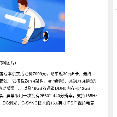
资料图片)
寸游戏本京东活动价7999元，晒单返30元E卡，最终
过！它搭载Zen 4架构，4nm制程，8核心16线程的
8GB移动版显卡，以及16GB双通道DDR5内存+512GB
。屏幕采用一块拥有2560*1440分辨率，支持165Hz
，DC调光，G-SYNC技术的15.6英寸IPS广视角电竞