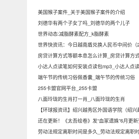
美国猴子案件_关于美国猴子案件的介绍
刘德华有两个子女了吗_刘德华的两个儿子
世界动态:减脂酵素配方_k脂酵素
世界快资讯：今日越南盾兑换人民币中间价（20
房贷计算方式等额本息怎么计算_房贷计算方
小达人点读笔如何安装点读包mp3_小达人点
端午节的传统习俗佩香囊_端午节的传统习俗
255卡盟官网平台_255卡盟
八面玲珑的生肖打一肖_八面玲珑的生肖
【环球报资讯】绍兴越秀区外国语学院（绍兴
还在更新！《太吾绘卷》发“血冢遗姝”6月更新
劳动法规定离职时间是多久_劳动法规定离职时