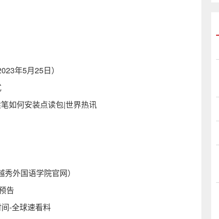
23年5月25日）
式
读笔如何安装点读包|世界热讯
越秀外国语学院官网）
预告
间-全球速看料