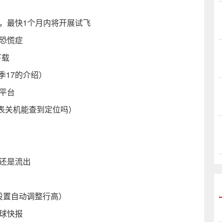
，最快1个月内将开展试飞
恐慌症
下载
季17的介绍）
C平台
表关机能查到定位吗）
还是流出
么设置自动调整行高）
全球快报