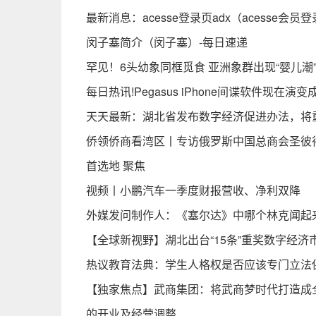
最新消息：acesse登录页adx（acesse会员
闵子塞简介（闵子塞）-每日速递
罕见！6头幼象同框觅食 亚洲象群出现“婴儿潮”
每日热讯!Pegasus iPhone间谍软件现在演
天天最新：湖北省发布数字经济促进办法，将
侨领侨商看湾区丨专访俄罗斯中国总商会圣彼
首选地 聚焦
视频丨小鹏汽车一季度财报营收、净利双降
外媒发问制作人：《塞尔达》中哪个林克闻起
【全球新视野】湖北出台“15条”重奖数字经济
热议教育法典：学生人格权是否应该专门立法
【独家焦点】武商集团：将武商梦时代打造成全
的开业及经营调整