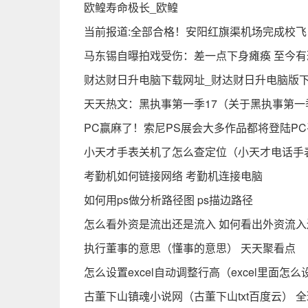
欧鳇寿命极长_欧鳇
当前报道:全部合格！安阳红旗渠机场完成校飞
马东锡自曝拍戏受伤：差一点下身瘫痪 至今有
财达财日升电脑下载网址_财达财日升电脑版
天天热文：黑执事第一季17（关于黑执事第一
PC赢麻了！索尼PS展会大多作品都将登陆P
小天才手表关机了怎么查定位（小天才电话手
考勤机如何链接网络 考勤机连接电脑
如何用ps做分析路径图 ps描边路径
怎么看外资是流出还是流入 如何看出外资流入
执行董事的意思（懂事的意思） 天天聚看点
怎么设置excel自动调整行高（excel里面怎
古董下山镇魂小说网（古董下山txt百度云） 