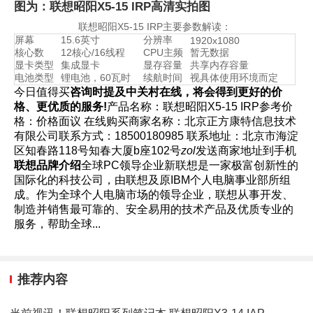
图为：联想昭阳X5-15 IRP高清实拍图
联想昭阳X5-15 IRP主要参数解读：
屏幕
15.6英寸
分辨率
1920x1080
核心数
12核心/16线程
CPU主频
暂无数据
显卡类型
集成显卡
显存容量
共享内存容量
电池类型
锂电池，60瓦时
续航时间
视具体使用环境而定
今日值得买
咨询时提及中关村在线，将会得到更好的价
格、更优质的服务!
产品名称：
联想昭阳X5-15 IRP
参考价
格：
价格面议 在线购买
商家名称：
北京正方康特信息技术
有限公司
联系方式：
18500180985
联系地址：
北京市海淀
区知春路118号知春大厦b座102号
zol
发送商家地址到手机
联想品牌介绍
全球PC领导企业新联想是一家极富创新性的
国际化的科技公司，由联想及原IBM个人电脑事业部所组
成。作为全球个人电脑市场的领导企业，联想从事开发、
制造并销售最可靠的、安全易用的技术产品及优质专业的
服务，帮助全球...
推荐内容