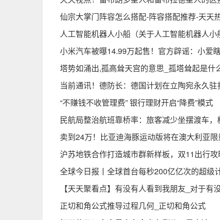
仙宗大掌门阵容怎么搭配-阵容搭配推荐-天天
人工智能机器人小船（关于人工智能机器人小
小米汽车被曝14.99万起售！官方辟谣：小爱
塔势如涌出,孤高耸天宫的意思_孤塔耸起是什
当前通讯！德防长：德国计划在立陶宛永久驻扎
“不赚钱不收管理费” 银行理财开启“降费”模式
民航局整治航班靠桥率：旅客减少坐摆渡车，
卖到24万！比亚迪海豚运动版将在澳大利亚限
沪苏地铁合作打造城市群新样板，双11出行攻
全球今日报丨全球首台每秒200亿亿次的超级
【天天聚看点】有没有人看到我朋友_对于有
正切和角公式推导过程几何_正切和角公式