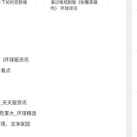
一下如何克制诸
演过电视剧版《射雕英雄
传》 环球资讯
）|环球报资讯
日看点
_天天报资讯
危害大_环球精选
环境、洁净家园