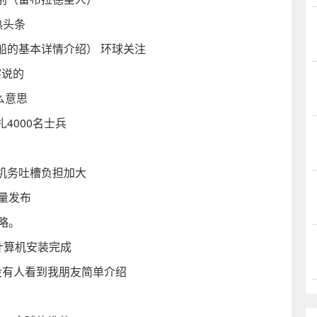
热头条
船的基本详情介绍） 环球关注
瞎说的
么意思
4000名士兵
机务吐槽负担加大
量发布
略。
计算机安装完成
没有人看到我朋友简单介绍