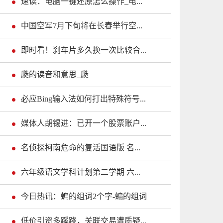
速读：电脑一键还原怎么操作_电...
中国空军7月下旬将在长春举行空...
即时看！刹车片多久换一次比较合...
瓞的读音和意思_瓞
必应Bing输入法如何打出特殊符号...
媒体人胡锡进：已开一个股票账户...
名侦探柯南危命的复活国语版 名...
六年级语文学科计划第二学期 六...
今日热讯：蝙的组词2个字-蝙的组词
低价引资多蹊跷，关联交易遭质疑...