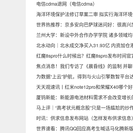
电信cdma退网（电信cdma）
海洋环境保护法修订草案二审 拟实行海洋环
世界热推荐：京多安向巴萨球迷问好：很高兴
兰州大学：新设中外合作办学学院 诸多领域
北水动向｜北水成交净买入31.93亿 内资加仓港股
红魔8spro什么时候出？红魔8spro发布时间官
焦点消息！我们专访了《晨昏线》的监制 并
为数据“上云”护航，得到与火山引擎数智平台
天天观速讯丨红米note12pro和荣耀X40哪
厦钨新能：新能源电池材料需求不会改变增长
马上评｜“高考状元概念股”只是一场尴尬的炒
时讯：供求信息发布网站（怎样发布供求信息
世界速看：腾讯QQ回应高考生喊话马化腾新版