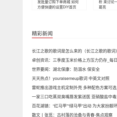
发批量订购下单商城 如何
析 来讨论
方便快捷的设置DIY首页
葛亮
精彩新闻
长江之歌的歌词是怎么来的（长江之歌的歌词
卓创资讯：三季度玉米价格上方压力仍存_每
世界要闻：湖北保康：防溺水 保安全
天天热点！youraisemeup歌词 中英文对照
雷蛇推出游戏主机定制外壳 多种配色方案可选
一家三口吃蒸双臭嘴唇发紫送医 亚硝酸盐中毒
百花湖镇：“红马甲”“绿马甲”出动 为大家扮靓
散文丨张觅：古村落的沧桑与青春-焦点观察