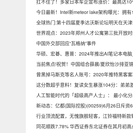
扛不住了！多家日本车企宣布涨价：最高达10
今日最新！Intel新meteor lake架构曝光：拥
全球热门:第十四届夏季达沃斯论坛明天在天津
世界观点：2023年郑州人才公寓第三批开放时
中国外交部回应“瓦格纳”事件
华硕、宏碁、惠普：2024年推出AI笔记本电
当前焦点!祝贺！中国组合薛晨/夏欣怡沙排亚
曾黑掉马斯克等名人账号：2020年推特黑客
这分数超乎意料！复读女生暴涨104分：弟弟
人工智能时代的「超级高产人士」： 最小化分
新动态：亿都(国际控股)(00259)6月26日斥资6
行业顶流配置，无愧旗舰轻客，江铃福特新款
同花顺跌7.78% 华西证券东北证券在其月初