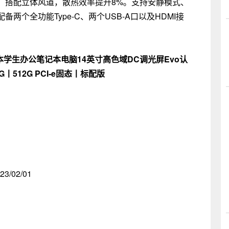
，搭配立体风道，散热效率提升8%。支持安静模式、
个全功能Type-C、两个USB-A口以及HDMI接
轻薄本学生办公笔记本电脑14英寸高色域DC调光屏Evo认
6G丨512G PCI-e固态丨标配版
23/02/01