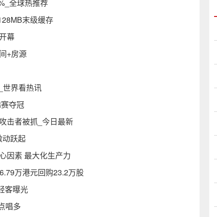
%_全球热推荐
有128MB末级缓存
开幕
间+房源
脑_世界看热讯
锦赛夺冠
案攻击者被抓_今日最新
激动跃起
心因素 最大化生产力
6.79万港元回购23.2万股
轻客曝光
高点唱多