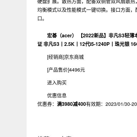
硬盘扩展。散热方面，配备双铜管双风扇散热
均衡模式以及性能模式一键切换。接口方面，配备两
口。
宏碁（acer） 【2022新品】非凡S3
证 非凡S3丨2.5K丨12代i5-1240P丨珠光银 1
[经销商]
京东商城
[产品售价]
4496元
进入购买
优惠信息
优惠券：
满3980减400
有效期：
2023/01/30-20