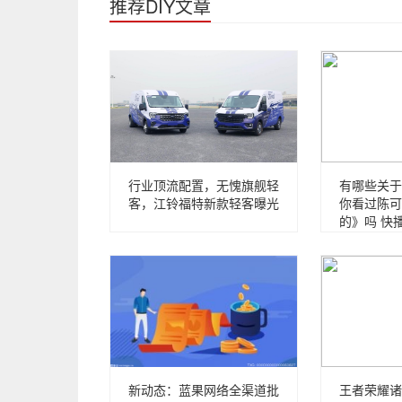
推荐DIY文章
行业顶流配置，无愧旗舰轻
有哪些关于
客，江铃福特新款轻客曝光
你看过陈可
的》吗 快
新动态：蓝果网络全渠道批
王者荣耀诸