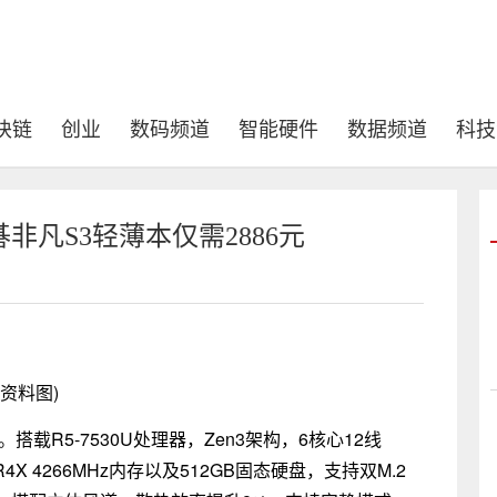
块链
创业
数码频道
智能硬件
数据频道
科技
凡S3轻薄本仅需2886元
(资料图)
载R5-7530U处理器，Zen3架构，6核心12线
R4X 4266MHz内存以及512GB固态硬盘，支持双M.2