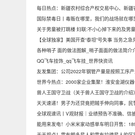
每日热点：新疆农村综合产权交易中心、新疆
国际禁毒日丨毒贩在哪里，我们的战场就在哪
关于男童被打跳楼 妇联:不小心掉下来的及男童
【全球独家】美国开查“泰坦”号失事 当务之急
各种哨子 面的做法图解_哨子面面的做法简介
QQ飞车挂饰_qq飞车挂_世界快资讯
友发集团：公司2022年钢管产量是按照工序
世界今热点：2000家企业集聚！淮安金湖仪
兽人王国守卫战（关于兽人王国守卫战的介绍
天天速递！男子为还贷竟把贼手伸向同事，民
全球观速讯丨V观财报｜业绩预告不准确、信
能用来发电！小米米家动感单车明日开售：18
天天视点！雷布朗多星人和雷布拉德星人的区