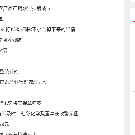
农产品产销联盟揭牌成立
里
被打跳楼 妇联:不小心掉下来的详情
先回收残骸
介绍
产量统计的
器仪表产业集群效应显现
）
警迅速将其捉拿归案
披不及时！七彩化学及董事长收警示函
99元
别（雷布拉德星人）