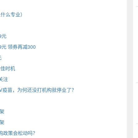
t是什么专业）
9元
9元 领券再减300
元
最佳时机
关注
PV疫苗，为何还没打机构就停业了？
架
架
购政策会松动吗？