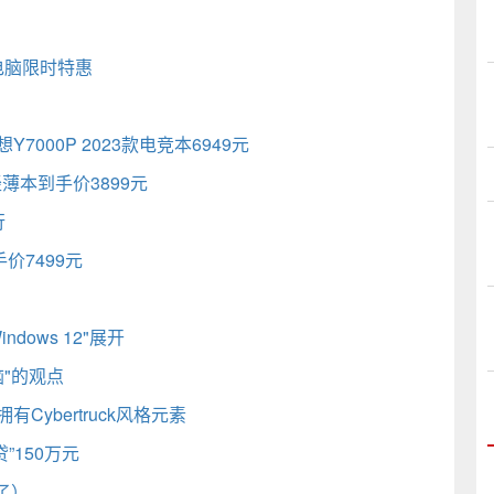
板电脑限时特惠
想Y7000P 2023款电竞本6949元
轻薄本到手价3899元
行
价7499元
dows 12"展开
"的观点
Cybertruck风格元素
”150万元
了）