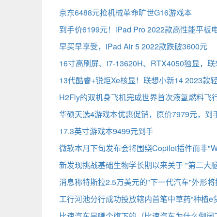
京东6488元抢机械革命旷世G16游戏本
到手价6199元！iPad Pro 2022款高性能平
早买早享受，iPad Air 5 2022款跌破3600元
16寸高刷屏、i7-13620H、RTX4050独显，联
13代酷睿+锐炬Xe核显！联想小新14 2023款
H2Fly的双机身飞机完成世界首次液氢燃料飞
华硕天选4游戏本优惠促销，原价7979元，到手
17.3英寸游戏本9499元到手
微软本月下旬发布会将围绕Copilot插件而非"Win
新发现挑战基础生物学长期以来关于 "第二大脑
消息称特斯拉2.5万美元的"下一代汽车"外形将拥有
工行河池分行成功投放辖内首笔中草药“种植e贷
比速汽车是哪个旗下的（比速汽车为什么倒闭