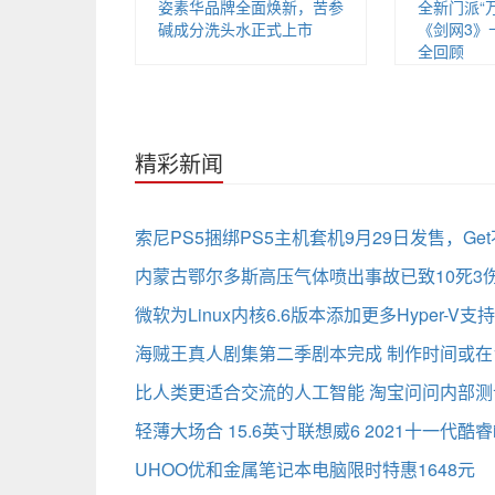
姿素华品牌全面焕新，苦参
全新门派“
碱成分洗头水正式上市
《剑网3》
全回顾
精彩新闻
索尼PS5捆绑PS5主机套机9月29日发售，Get不到
内蒙古鄂尔多斯高压气体喷出事故已致10死3伤
微软为Linux内核6.6版本添加更多Hyper-V支持
海贼王真人剧集第二季剧本完成 制作时间或在1
比人类更适合交流的人工智能 淘宝问问内部测
轻薄大场合 15.6英寸联想威6 2021十一代酷睿
UHOO优和金属笔记本电脑限时特惠1648元