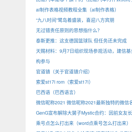
ai制作表格视频教程全集（ai制作表格）
“九八时间”鹭岛着盛装，喜迎八方宾朋
无过错责任原则的思想指什么？
泰斯更推：这支德国篮球队 但任务还未完成
天赐材料：9月7日组织现场参观活动，建信
构参与
官道镇（关于官道镇介绍）
索爱st17i rom（索爱st17i）
巴西语（巴西语言）
微信昵称2021 微信昵称2021最新独特的微信
GenG宣布解除大舅子Mystic合约：因前女友
乘号点怎么打出来（word点乘号怎么打出来）