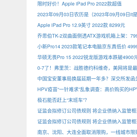
限时好价！Apple iPad Pro 2022款超值
2023年09月03日农历是（2023年09月09日i
Apple iPad Pro 12.9英寸 2022款 8299元
乔思伯TK-2双曲面侧透ATX游戏机箱上架：79
小新Pro14 2023款笔记本电脑京东真低价 499
华硕无畏Pro 15 2022锐龙版游戏本跌破4900
0-7了！弗里茨：战胜德约科维奇，美网将是
中国宝安董事局换届延期一年多？深交所发函
HPV疫苗“一针难求”乱象调查：高价购买的H
极石能否赶上“末班车”？
证监会拟修订公司债规则 将企业债纳入监管框
证监会拟修订公司债规则 将企业债纳入监管框
南京、沈阳、大连全面取消限购，一线城市限