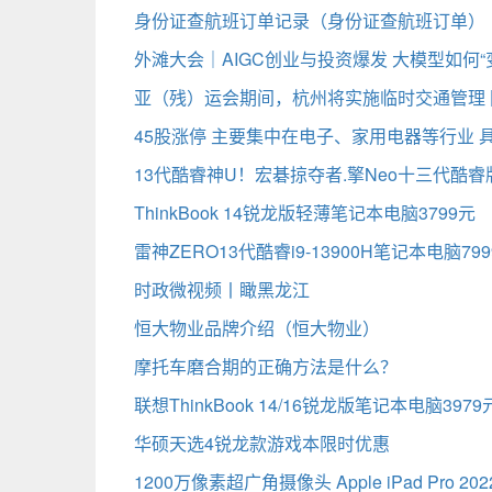
身份证查航班订单记录（身份证查航班订单）
外滩大会｜AIGC创业与投资爆发 大模型如何“
亚（残）运会期间，杭州将实施临时交通管理
45股涨停 主要集中在电子、家用电器等行业 
13代酷睿神U！宏碁掠夺者.擎Neo十三代酷睿
ThinkBook 14锐龙版轻薄笔记本电脑3799元
雷神ZERO13代酷睿i9-13900H笔记本电脑79
时政微视频丨瞰黑龙江
恒大物业品牌介绍（恒大物业）
摩托车磨合期的正确方法是什么？
联想ThinkBook 14/16锐龙版笔记本电脑3979
华硕天选4锐龙款游戏本限时优惠
1200万像素超广角摄像头 Apple iPad Pro 20