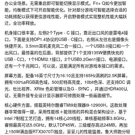
办公全场景。无需重启即可智能切换显示模式。Fn+ Q如今更加智
能，均衡模式下可开启智能优化。针对部分游戏可智能选择合适的
功耗搭配以获得更佳游戏性能，开启野兽模式实现整机性能大幅跃
迁，全功率释放。
机身接口很丰富，左侧2个Type - C 接口，靠近出口风的是雷电4接
口，下面是支持DP1.4协议的USB - C接口，右侧从左往右是摄像头
快捷开关、3.5mm耳机麦克风二合一接口，一个USB3.0接口和一个
出风口，最惊喜的在后面，背部提供了1个支持135W便携快充的
USB - C口，1个HDMI2.1接口，2个USB3.2Gen1接口、电源接口，
还有一个千兆网口，可以说，这能满足所有对游戏本接口的需求。
屏幕方面，配备16英寸尺寸为16:10且支持165Hz高刷的2.5K屏幕，
拥有100%sRGB高色域，500尼特高亮度，10bit色深、还支持DC 调
光、杜比视界、XRite 色彩管理以及G - SYNC ，并通过HDR400认
证，无需外接专业设计显示器即可修图处理一些画面细节。
核心硬件方面，搭载英特尔酷睿TMi9处理器i9-12900H，这款处理
器非常值得一提，采用性能核＋能效核的异构混合架构设计，基于
intel 7制程工艺打造，拥有14核心20线程，单核基础频率3.8GHz，
睿频最高可达5.0GHz，默认TDP45W，三级缓存高达24MB，再加
上150W满血版RTX3070Ti独显，妥妥儿的性能猛兽。鲁大师跑分轻