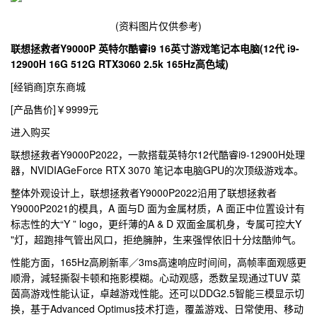
(资料图片仅供参考)
联想拯救者Y9000P 英特尔酷睿i9 16英寸游戏笔记本电脑(12代 i9-
12900H 16G 512G RTX3060 2.5k 165Hz高色域)
[经销商]
京东商城
[产品售价]
￥9999元
进入购买
联想拯救者Y9000P2022，一款搭载英特尔12代酷睿i9-12900H处理
器，NVIDIAGeForce RTX 3070 笔记本电脑GPU的次顶级游戏本。
整体外观设计上，联想拯救者Y9000P2022沿用了联想拯救者
Y9000P2021的模具，A 面与D 面为金属材质，A 面正中位置设计有
标志性的大“Y ” logo，更纤薄的A & D 双面金属机身，专属可控大Y
"灯，超跑排气管出风口，拒绝臃肿，生来强悍依旧十分炫酷帅气。
性能方面，165Hz高刷新率／3ms高速响应时间间，高帧率面观感更
顺滑，減轻撕裂卡顿和拖影模糊。心动观感，悉数呈现通过TUV 菜
茵高游戏性能认证，卓越游戏性能。还可以DDG2.5智能三模显示切
换，基于Advanced Optimus技术打造，覆盖游戏、日常使用、移动