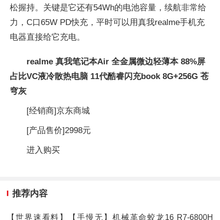
松握持。关键是它还有54Wh的电池容量，续航非常给
力，C口65W PD快充，平时可以用真我realme手机充
电器直接给它充电。
realme 真我笔记本Air 全金属微边轻薄本 88%屏
占比VC液冷散热电脑 11代酷睿闪充book 8G+256G 苍
穹灰
[经销商]
京东商城
[产品售价]
2998元
进入购买
推荐内容
【世界速看料】【手慢无】机械革命蛟龙16 R7-6800H