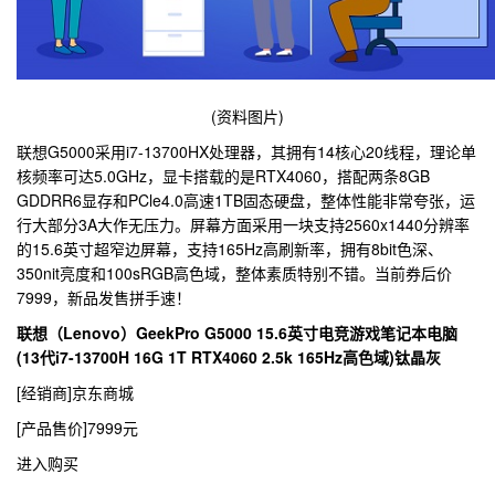
(资料图片)
联想G5000采用i7-13700HX处理器，其拥有14核心20线程，理论单
核频率可达5.0GHz，显卡搭载的是RTX4060，搭配两条8GB
GDDRR6显存和PCle4.0高速1TB固态硬盘，整体性能非常夸张，运
行大部分3A大作无压力。屏幕方面采用一块支持2560x1440分辨率
的15.6英寸超窄边屏幕，支持165Hz高刷新率，拥有8bit色深、
350nit亮度和100sRGB高色域，整体素质特别不错。当前券后价
7999，新品发售拼手速！
联想（Lenovo）GeekPro G5000 15.6英寸电竞游戏笔记本电脑
(13代i7-13700H 16G 1T RTX4060 2.5k 165Hz高色域)钛晶灰
[经销商]
京东商城
[产品售价]
7999元
进入购买