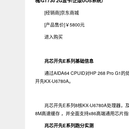
械/GT730 2G显卡/正版UOS系统）
[经销商]
京东商城
[产品售价]
￥5800元
进入购买
兆芯开先E系列基础信息
通过AIDA64 CPUID对HP 268 P
开先KX-U6780A。
兆芯开先E系列8核KX-U6780A处理器，
8M高速缓存 ，并全面支持x86高端通用芯片
兆芯开先E系列跑分实测