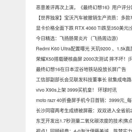
恶意差评再次上演，《最终幻想16》用户评分
【世界独家】宝沃汽车被撤销生产资质：多款
显卡价格全面下跌 RTX 4060 Ti跌至350美元
今日精选：飞扬肠胃炎片（飞扬周边游）
Redmi K60 Ultra配置曝光 天玑9200 、1.5k
荣耀X50搭载硬核曲屏 2000次测试 摔不坏！
最终幻想16在日本涩谷地铁站投放长屏广告
工信部副部长会见联发科技董事长 就集成电路
vivo X90s上架 3999买机皇！ 环球时讯
moto razr 40折叠屏手机今日首销：3999元
长沙同寝两考生成绩被屏蔽：双双进入全省前2
东芝开发出1.7秒测量二氧化碳浓度的技术|焦
视点！回顾经典：4-0淘汰伊藤美诚，陈梦实