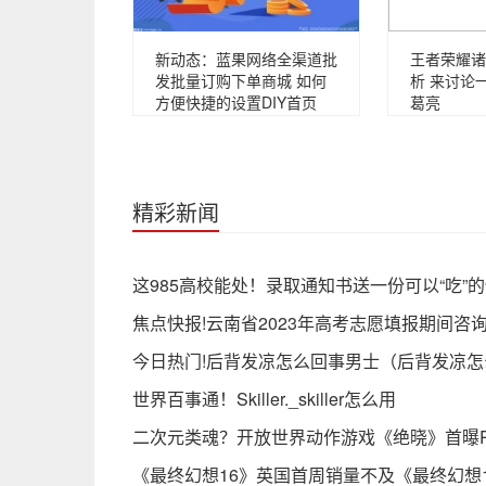
新动态：蓝果网络全渠道批
王者荣耀诸
发批量订购下单商城 如何
析 来讨论
方便快捷的设置DIY首页
葛亮
精彩新闻
这985高校能处！录取通知书送一份可以“吃”
焦点快报!云南省2023年高考志愿填报期间咨
今日热门!后背发凉怎么回事男士（后背发凉怎
世界百事通！Skiller._skiller怎么用
二次元类魂？开放世界动作游戏《绝晓》首曝P
《最终幻想16》英国首周销量不及《最终幻想