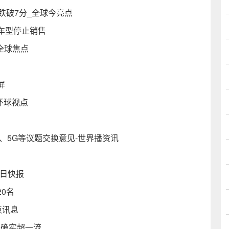
跌破7分_全球今亮点
车型停止销售
|全球焦点
直屏
|环球视点
、5G等议题交换意见-世界播资讯
_每日快报
0名
点讯息
力确实超一流