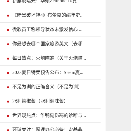
新旗舰曝光！华硕ZenFone 10真...
《暗黑破坏神4》布蕾嘉的编年史...
微软员工称领导状态未激发信心 ...
你最想去哪个国家旅游英文（去哪...
每日热点：火炮瞄准（关于火炮瞄...
2023夏日特卖预告公布：Steam夏...
不足为训的正确含义（不足为训）...
冠利辣椒酱（冠利调味酱）
世界观热点：雏鸭副伤寒的诊断与...
环球关注：网课办公必备！宏碁非...