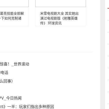
葛亮技能全部解
米雪电视剧大全 其实她出
一下如何克制诸
演过电视剧版《射雕英雄
传》 环球资讯
的惊喜！_世界滚动
询电话
么回事）
V_今日热闻
15》一半：玩家们指出多种原因