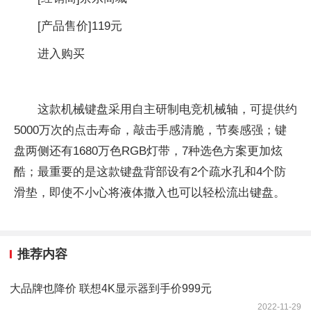
[产品售价]
119元
进入购买
这款机械键盘采用自主研制电竞机械轴，可提供约
5000万次的点击寿命，敲击手感清脆，节奏感强；键
盘两侧还有1680万色RGB灯带，7种选色方案更加炫
酷；最重要的是这款键盘背部设有2个疏水孔和4个防
滑垫，即使不小心将液体撒入也可以轻松流出键盘。
推荐内容
大品牌也降价 联想4K显示器到手价999元
2022-11-29